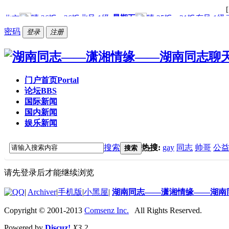
密码
登录
注册
门户首页
Portal
论坛
BBS
国际新闻
国内新闻
娱乐新闻
搜索
热搜:
gay
同志
帅哥
公
搜索
请先登录后才能继续浏览
|
Archiver
|
手机版
|
小黑屋
|
湖南同志——潇湘情缘——湖南
Copyright © 2001-2013
Comsenz Inc.
All Rights Reserved.
Powered by
Discuz!
X3.2