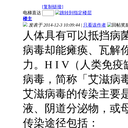
[复制链接]
电梯直达
楼主
发表于 2014-12-3 10:09:44
|
只看该作者
人体具有可以抵挡病
病毒却能瘫痪、瓦解
力。H I V（人类
病毒，简称「艾滋病
艾滋病毒的传染主要
液、阴道分泌物，或
传染途径包括：