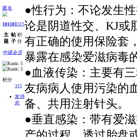
●性行为：不论发生
匿名
论是阴道性交、KJ或
101
101
315
主
帖
积
有正确的使用保险套
题
子
分
中级会员
暴露在感染爱滋病毒
●血液传染：主要有
积分
友病病人使用污染的
315
发消
备、共用注射针头。
息
●垂直感染：带有爱
产的过程，透过胎盘