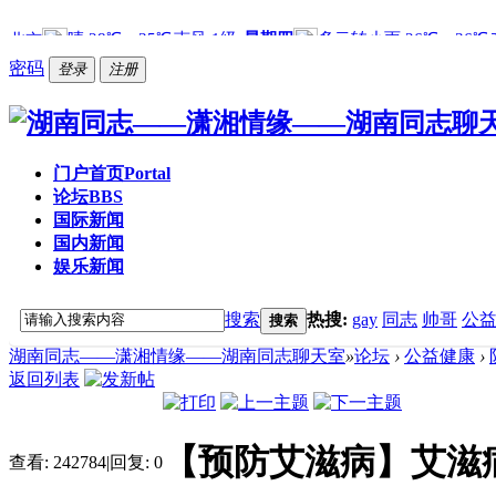
密码
登录
注册
门户首页
Portal
论坛
BBS
国际新闻
国内新闻
娱乐新闻
搜索
热搜:
gay
同志
帅哥
公
搜索
湖南同志——潇湘情缘——湖南同志聊天室
»
论坛
›
公益健康
›
返回列表
【预防艾滋病】艾滋
查看:
242784
|
回复:
0