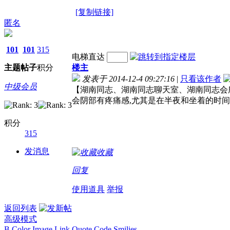
[复制链接]
匿名
101
101
315
电梯直达
主题
帖子
积分
楼主
发表于 2014-12-4 09:27:16
|
只看该作者
中级会员
【湖南同志、湖南同志聊天室、湖南同志会
会阴部有疼痛感,尤其是在半夜和坐着的时间
积分
315
发消息
收藏
回复
使用道具
举报
返回列表
高级模式
B
Color
Image
Link
Quote
Code
Smilies