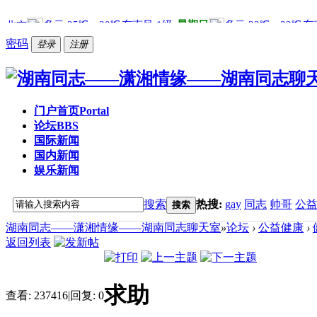
密码
登录
注册
门户首页
Portal
论坛
BBS
国际新闻
国内新闻
娱乐新闻
搜索
热搜:
gay
同志
帅哥
公
搜索
湖南同志——潇湘情缘——湖南同志聊天室
»
论坛
›
公益健康
›
返回列表
求助
查看:
237416
|
回复:
0